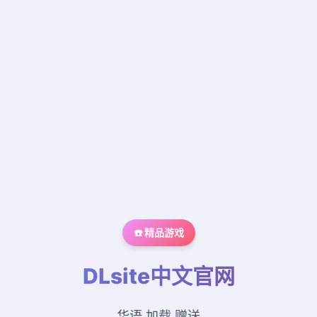
☎️ 精品游戏
DLsite中文官网
华语,加载,赠送