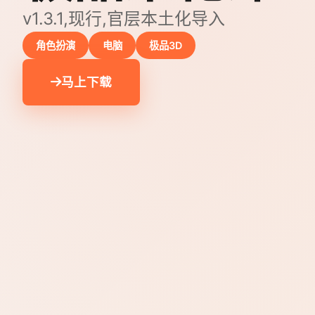
v1.3.1,现行,官层本土化导入
角色扮演
电脑
极品3D
马上下载